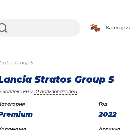
Категори
tratos Group 5
Lancia Stratos Group 5
В коллекции у
10 пользователей
Категория
Год
Premium
2022
Коллекция
Артикул