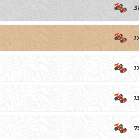
3
1
1
1
7