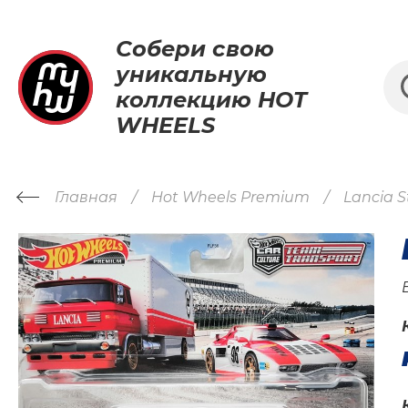
Собери свою
уникальную
коллекцию HOT
WHEELS
Главная
Hot Wheels Premium
Lancia S