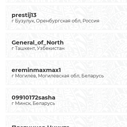
prestij13
г Бузулук, Оренбургская обл, Россия
General_of_North
г Ташкент, Узбекистан
ereminmaxmax1
г Могилёв, Могилёвская обл, Беларусь
09910172sasha
г Минск, Беларусь