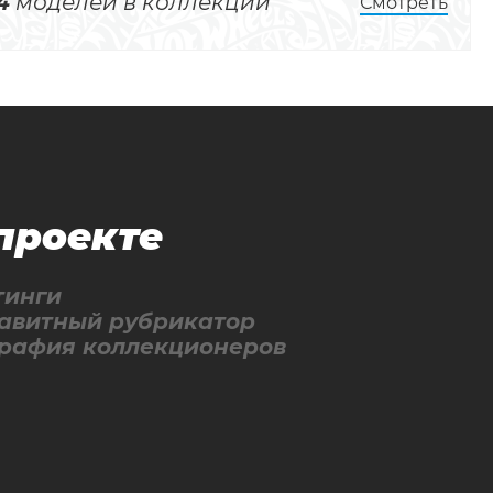
4
моделей в коллекции
Смотреть
проекте
тинги
авитный рубрикатор
графия коллекционеров