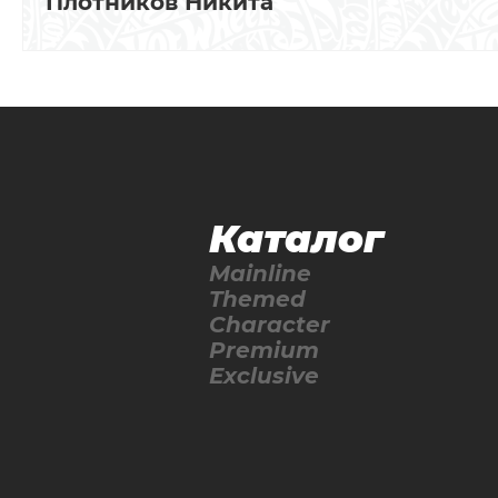
Плотников Никита
Каталог
Mainline
Themed
Character
Premium
Exclusive