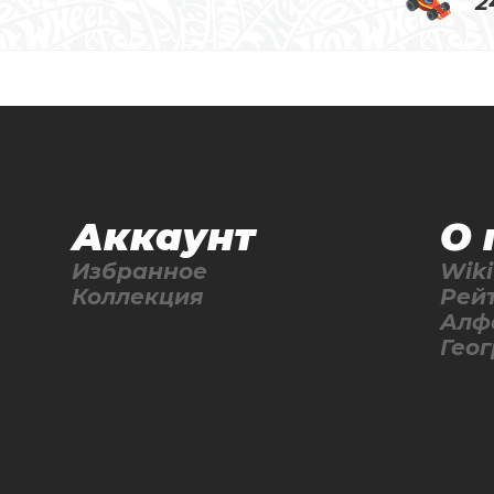
2
Аккаунт
О 
Избранное
Wiki
Коллекция
Рей
Алф
Гео