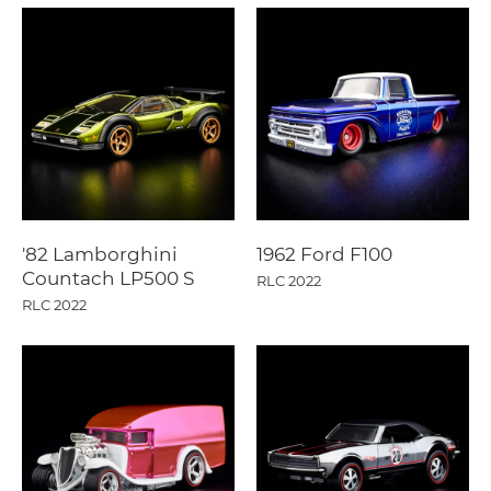
'82 Lamborghini
1962 Ford F100
Countach LP500 S
RLC 2022
RLC 2022