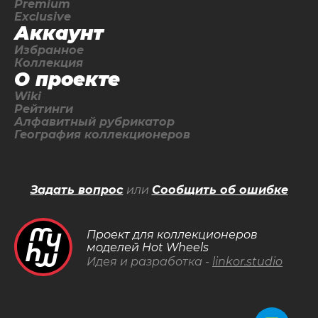
Premium
Exclusive
Аккаунт
Избранное
Коллекция
О проекте
Wiki
Рейтинги
Алфавитный рубрикатор
География коллекционеров
Задать вопрос
или
Сообщить об ошибке
Проект для коллекционеров
моделей Hot Wheels
Идея и разработка -
linkor.studio