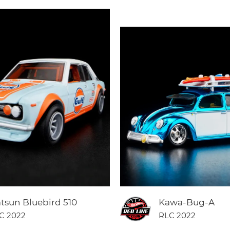
tsun Bluebird 510
Kawa-Bug-A
C 2022
RLC 2022