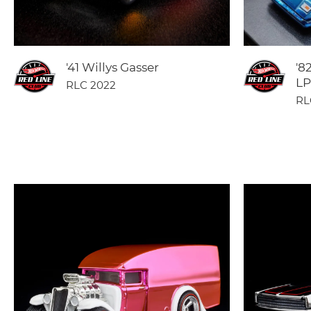
'41 Willys Gasser
'8
LP
RLC 2022
RL