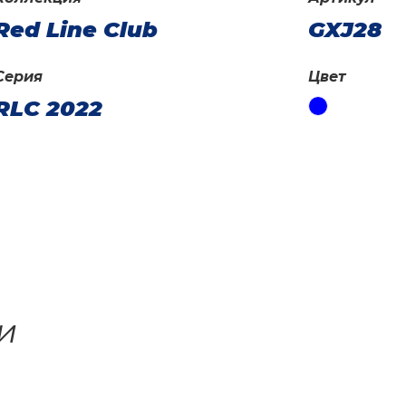
Red Line Club
GXJ28
Серия
Цвет
RLC 2022
и