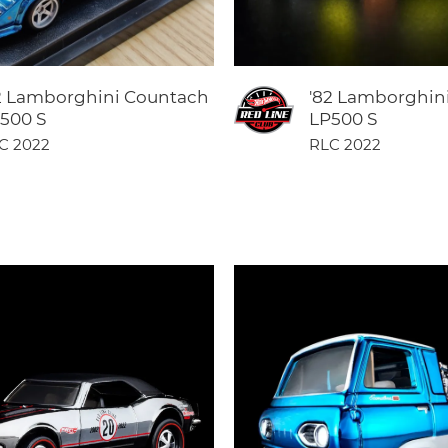
2 Lamborghini Countach
'82 Lamborghin
500 S
LP500 S
C 2022
RLC 2022