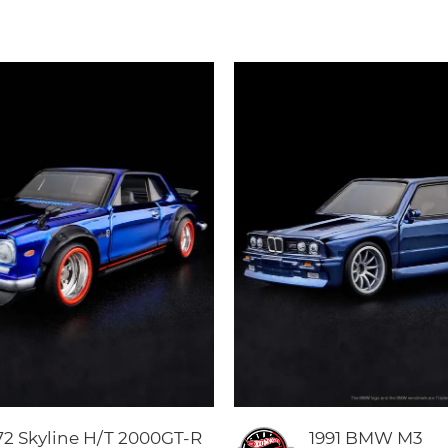
72 Skyline H/T 2000GT-R
1991 BMW M3