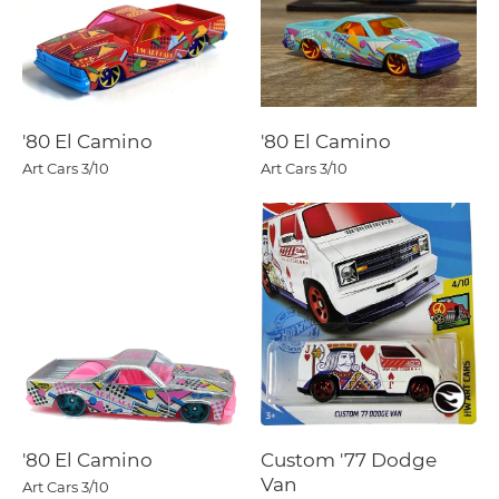
'80 El Camino
'80 El Camino
Art Cars
3/10
Art Cars
3/10
'80 El Camino
Custom '77 Dodge
Van
Art Cars
3/10