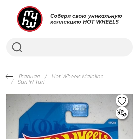
Собери свою уникальную
коллекцию HOT WHEELS
Главная
Hot Wheels Mainline
Surf 'N Turf