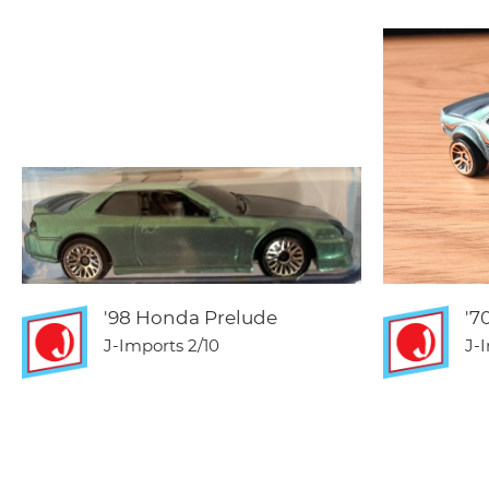
'98 Honda Prelude
'7
J-Imports
2/10
J-