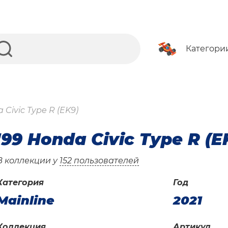
Категори
 Civic Type R (EK9)
'99 Honda Civic Type R (E
В коллекции у
152 пользователей
Категория
Год
Mainline
2021
Коллекция
Артикул