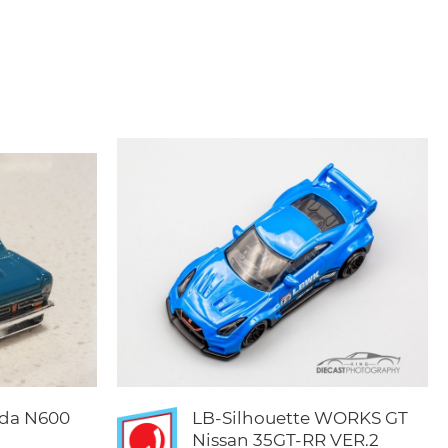
nda N600
LB-Silhouette WORKS GT
Nissan 35GT-RR VER.2