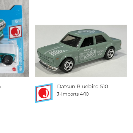
a
Datsun Bluebird 510
J-Imports
4/10