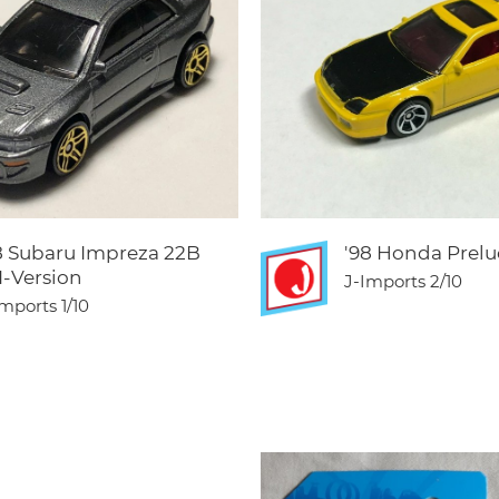
8 Subaru Impreza 22B
'98 Honda Prel
I-Version
J-Imports
2/10
Imports
1/10