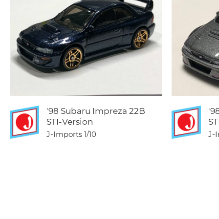
'98 Subaru Impreza 22B
'9
STI-Version
ST
J-Imports
1/10
J-