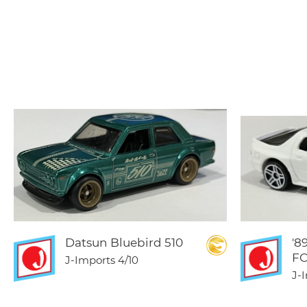
Datsun Bluebird 510
'8
FC
J-Imports
4/10
J-