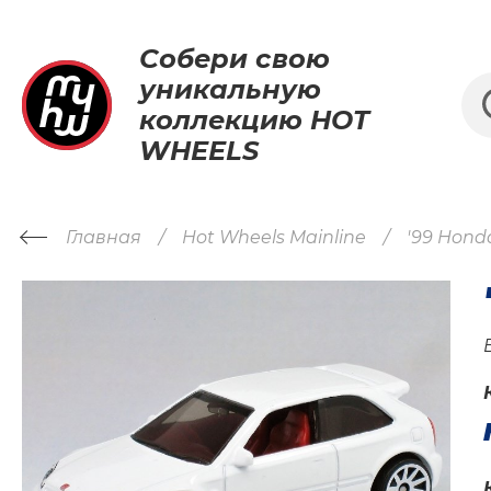
Собери свою
уникальную
коллекцию HOT
WHEELS
Главная
Hot Wheels Mainline
'99 Honda