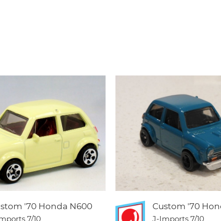
stom '70 Honda N600
Custom '70 Ho
Imports
7/10
J-Imports
7/10