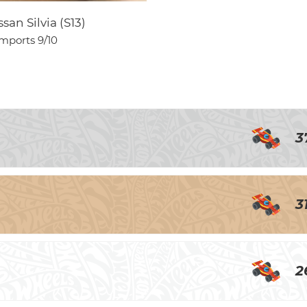
ssan Silvia (S13)
Imports
9/10
3
3
2