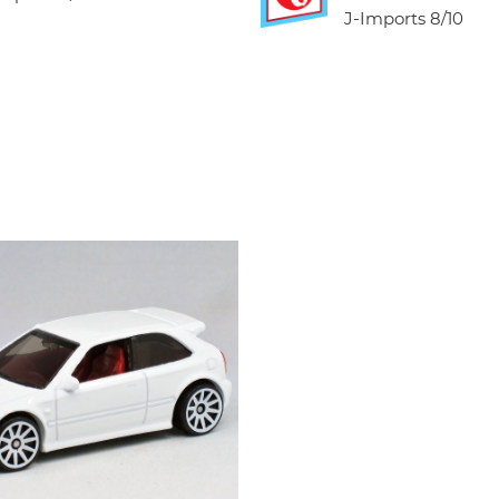
J-Imports
8/10