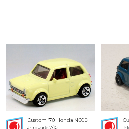
Custom '70 Honda N600
Cu
J-Imports
7/10
J-