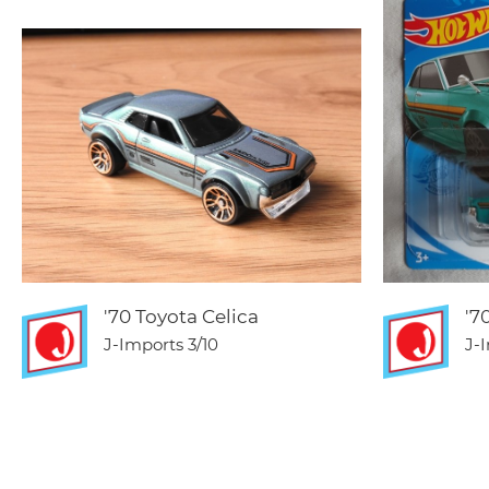
'70 Toyota Celica
'7
J-Imports
3/10
J-