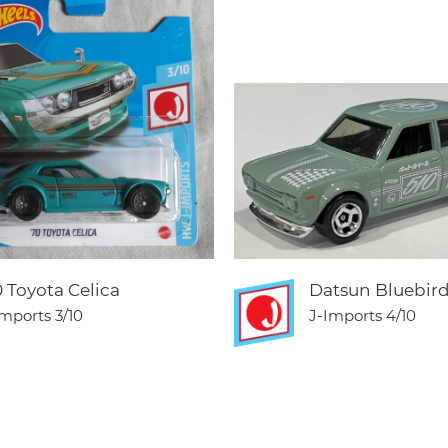
0 Toyota Celica
Datsun Bluebird
Imports
3/10
J-Imports
4/10