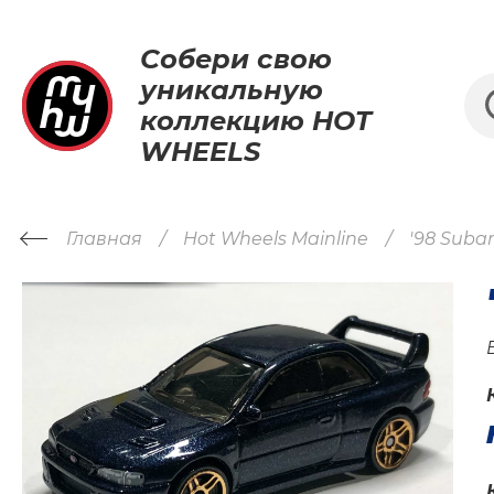
Собери свою
уникальную
коллекцию HOT
WHEELS
Главная
Hot Wheels Mainline
'98 Subar