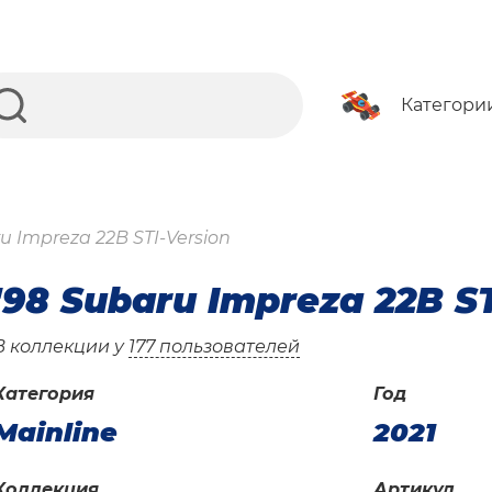
Категори
u Impreza 22B STI-Version
'98 Subaru Impreza 22B ST
В коллекции у
177 пользователей
Категория
Год
Mainline
2021
Коллекция
Артикул