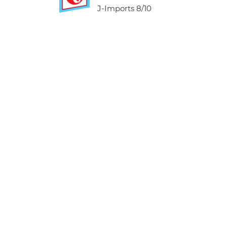
J-Imports
8/10