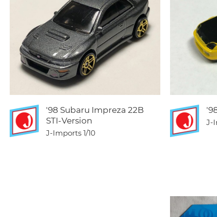
'98 Subaru Impreza 22B
'9
STI-Version
J-
J-Imports
1/10