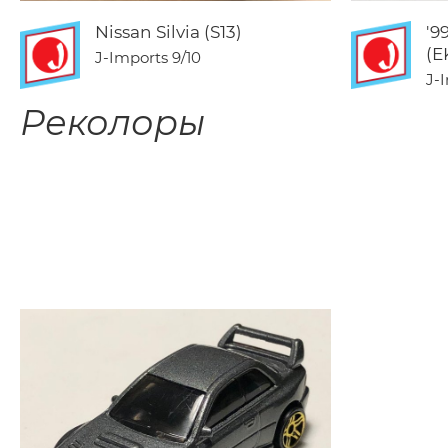
Nissan Silvia (S13)
'9
(E
J-Imports
9/10
J-
Реколоры