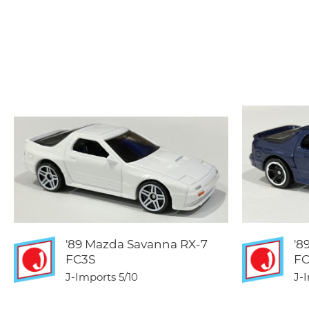
'89 Mazda Savanna RX-7
'8
FC3S
FC
J-Imports
5/10
J-