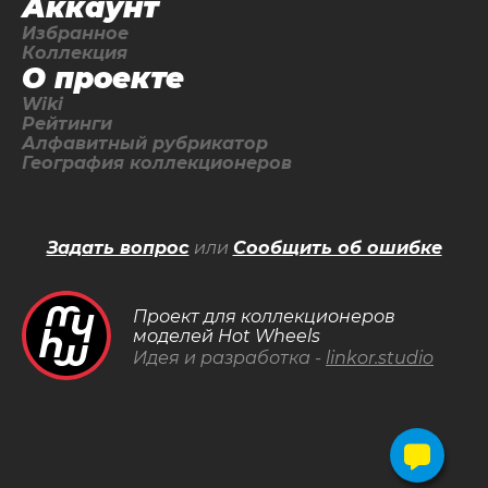
Аккаунт
Избранное
Коллекция
О проекте
Wiki
Рейтинги
Алфавитный рубрикатор
География коллекционеров
Задать вопрос
или
Сообщить об ошибке
Проект для коллекционеров
моделей Hot Wheels
Идея и разработка -
linkor.studio