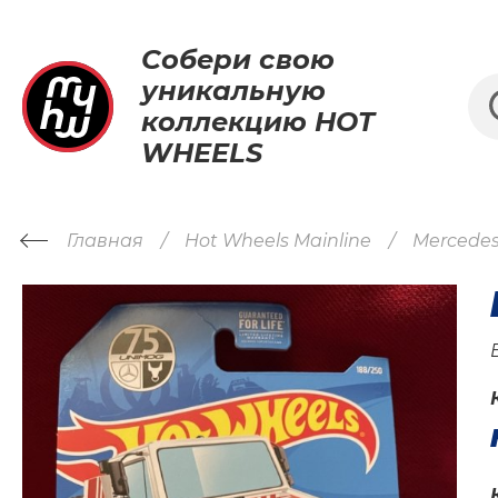
Собери свою
уникальную
коллекцию HOT
WHEELS
Главная
Hot Wheels Mainline
Mercedes