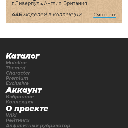
г Ливерпуль, Англия, Британия
446
моделей в коллекции
Смотреть
Каталог
Mainline
Themed
Character
Premium
Exclusive
Аккаунт
Избранное
Коллекция
О проекте
Wiki
Рейтинги
Алфавитный рубрикатор