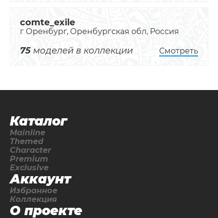
comte_exile
г Оренбург, Оренбургская обл, Россия
75
моделей в коллекции
Смотреть
Каталог
Mainline
Themed
Character
Premium
Exclusive
Аккаунт
Избранное
Коллекция
О проекте