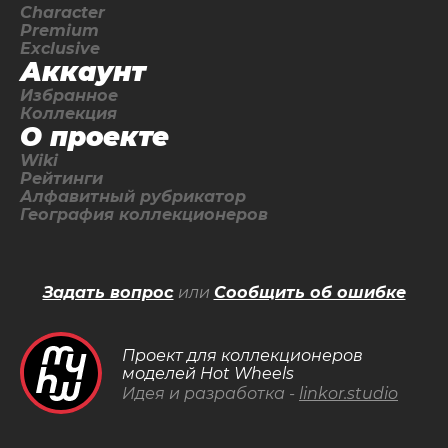
Character
Premium
Exclusive
Аккаунт
Избранное
Коллекция
О проекте
Wiki
Рейтинги
Алфавитный рубрикатор
География коллекционеров
Задать вопрос
или
Сообщить об ошибке
Проект для коллекционеров
моделей Hot Wheels
Идея и разработка -
linkor.studio