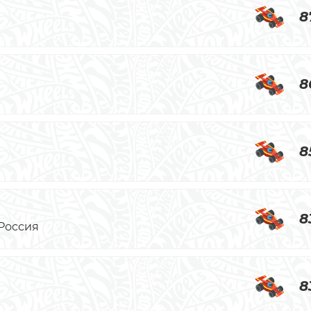
8
8
8
8
 Россия
8