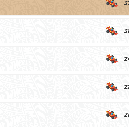
3
3
2
2
2