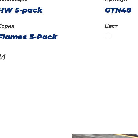
HW 5-pack
GTN48
Серия
Цвет
Flames 5-Pack
и