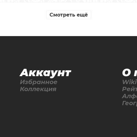
Смотреть ещё
Аккаунт
О 
Избранное
Wiki
Коллекция
Рей
Алф
Гео