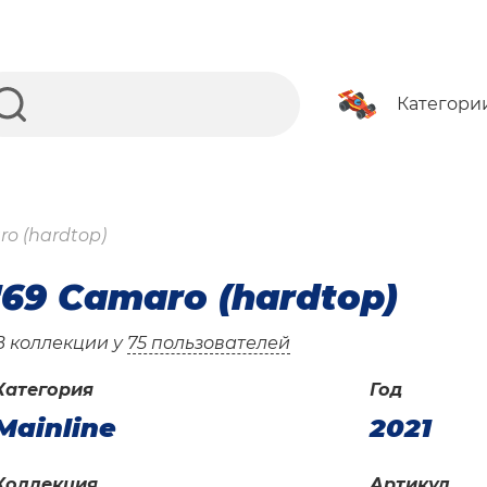
Категори
ro (hardtop)
'69 Camaro (hardtop)
В коллекции у
75 пользователей
Категория
Год
Mainline
2021
Коллекция
Артикул