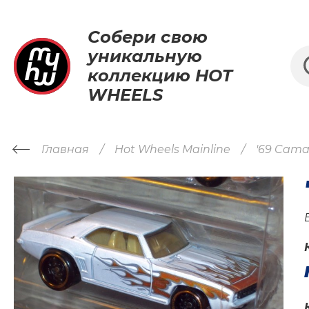
Собери свою
уникальную
коллекцию HOT
WHEELS
Главная
Hot Wheels Mainline
'69 Cama