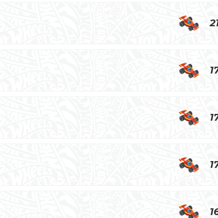
2
1
1
1
1