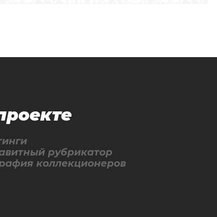
проекте
тинги
авитный рубрикатор
графия коллекционеров