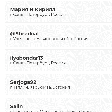
Мария и Кирилл
г Санкт-Петербург, Россия
@Shredcat
г Ульяновск, Ульяновская обл, Россия
ilyabondar13
г Санкт-Петербург, Россия
Serjoga92
г Таллин, Харьюмаа, Эстония
Salin
г Попондетта, Оро, Папуа – Новая Гвинея