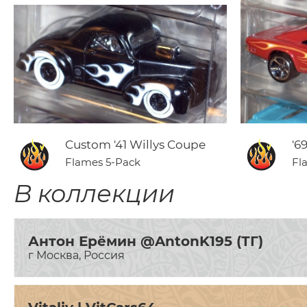
Custom '41 Willys Coupe
'6
Flames 5-Pack
Fl
В коллекции
Антон Ерёмин @AntonK195 (ТГ)
г Москва, Россия