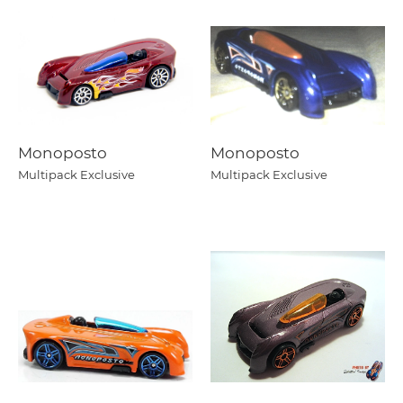
Monoposto
Monoposto
Multipack Exclusive
Multipack Exclusive