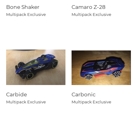
Bone Shaker
Camaro Z-28
Multipack Exclusive
Multipack Exclusive
Carbide
Carbonic
Multipack Exclusive
Multipack Exclusive