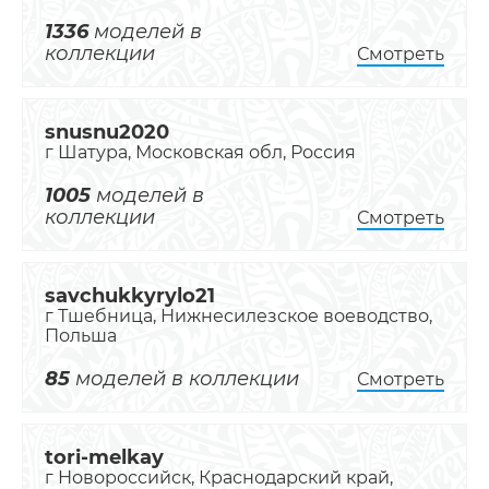
1336
моделей в
коллекции
Смотреть
snusnu2020
г Шатура, Московская обл, Россия
1005
моделей в
коллекции
Смотреть
savchukkyrylo21
г Тшебница, Нижнесилезское воеводство,
Польша
85
моделей в коллекции
Смотреть
tori-melkay
г Новороссийск, Краснодарский край,