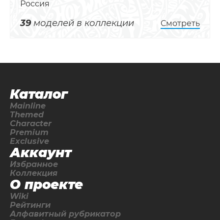
Россия
39
моделей в коллекции
Смотреть
Каталог
Mainline
Themed
Character
Premium
Exclusive
Аккаунт
Избранное
Коллекция
О проекте
Wiki
Рейтинги
Алфавитный рубрикатор