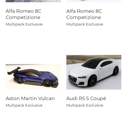
Alfa Romeo 8C
Alfa Romeo 8C
Competizione
Competizione
Multipack Exclusive
Multipack Exclusive
Aston Martin Vulcan
Audi RS 5 Coupé
Multipack Exclusive
Multipack Exclusive