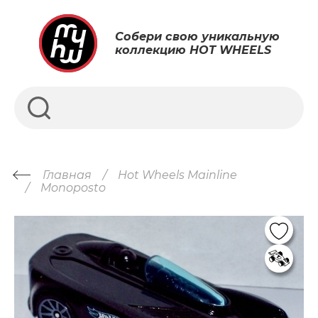
Собери свою уникальную
коллекцию HOT WHEELS
Главная
Hot Wheels Mainline
Monoposto