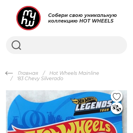
Собери свою уникальную
коллекцию HOT WHEELS
Главная
Hot Wheels Mainline
'83 Chevy Silverado