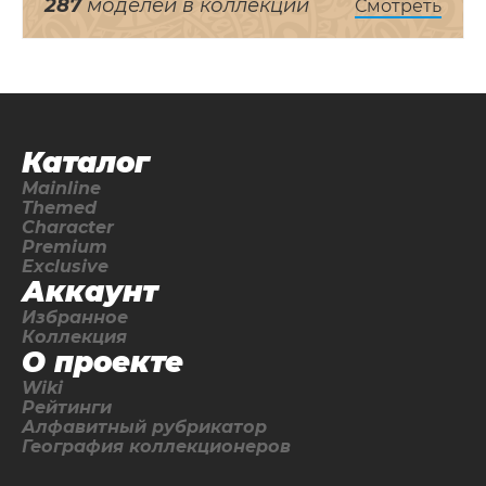
287
моделей в коллекции
Смотреть
Каталог
Mainline
Themed
Character
Premium
Exclusive
Аккаунт
Избранное
Коллекция
О проекте
Wiki
Рейтинги
Алфавитный рубрикатор
География коллекционеров