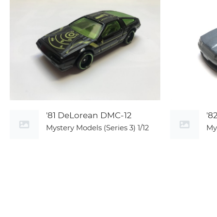
'81 DeLorean DMC-12
'8
Mystery Models (Series 3)
1/12
My