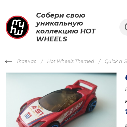
Собери свою
уникальную
коллекцию HOT
WHEELS
Главная
Hot Wheels Themed
Quick n' S