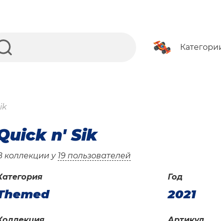
Категори
ik
Quick n' Sik
В коллекции у
19 пользователей
Категория
Год
Themed
2021
Коллекция
Артикул