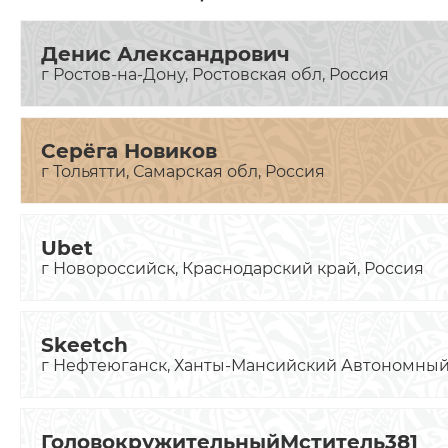
Денис Александрович
г Ростов-на-Дону, Ростовская обл, Россия
Серёга Новиков
г Тольятти, Самарская обл, Россия
Ubet
г Новороссийск, Краснодарский край, Россия
Skeetch
г Нефтеюганск, Ханты-Мансийский Автономный 
ГоловокружительныйМститель381