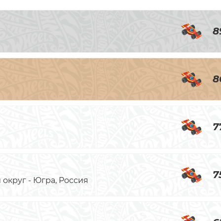
8
8
7
7
округ - Югра, Россия