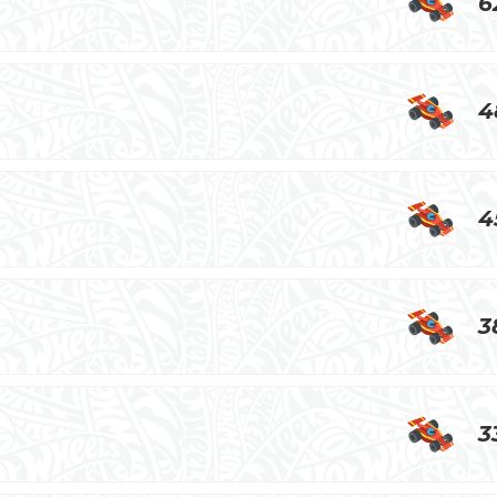
6
4
4
3
3