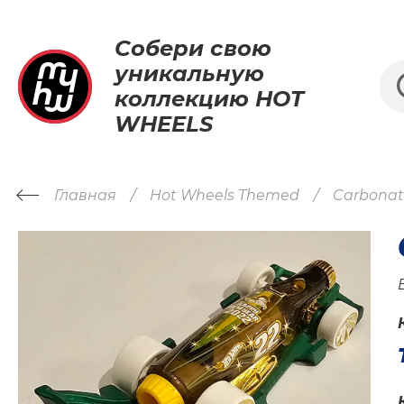
Собери свою
уникальную
коллекцию HOT
WHEELS
Главная
Hot Wheels Themed
Carbonat