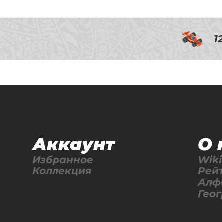
1
Аккаунт
О 
Избранное
Wiki
Коллекция
Рей
Алф
Гео