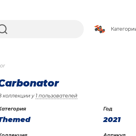
Категори
or
Carbonator
В коллекции у
1 пользователей
Категория
Год
Themed
2021
Коллекция
Артикул