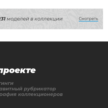
231
моделей в коллекции
Смотреть
проекте
тинги
авитный рубрикатор
графия коллекционеров