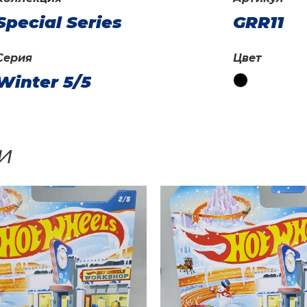
Special Series
GRR11
Серия
Цвет
Winter 5/5
и