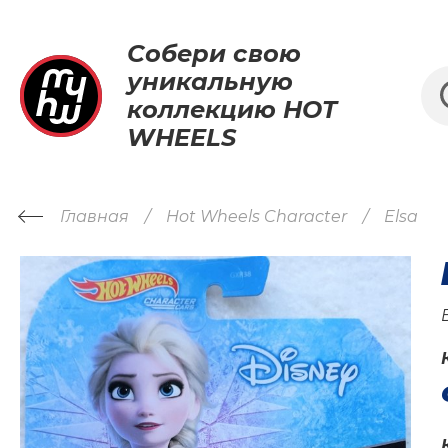
Собери свою
уникальную
коллекцию HOT
WHEELS
Главная
Hot Wheels Character
Elsa