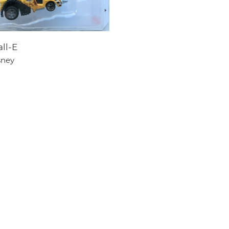
ll-E
sney