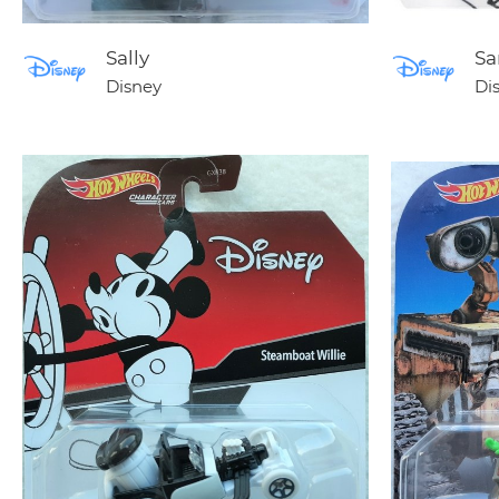
Sally
Sa
Disney
Di