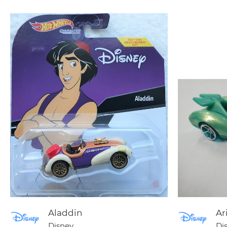
Aladdin
Ar
Disney
Di