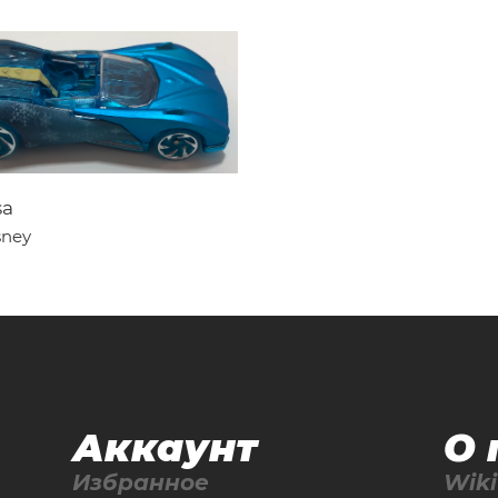
sa
sney
Аккаунт
О 
Избранное
Wiki