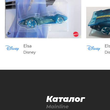
Elsa
El
Disney
Di
Каталог
Mainline