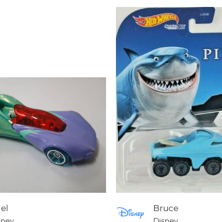
iel
Bruce
sney
Disney