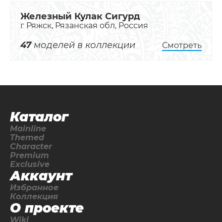
Железный Кулак Сигурд
г Ряжск, Рязанская обл, Россия
47
моделей в коллекции
Смотреть
Каталог
Mainline
Themed
Character
Premium
Exclusive
Аккаунт
Избранное
Коллекция
О проекте
Wiki