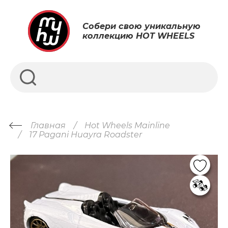
Собери свою уникальную
коллекцию HOT WHEELS
Главная
Hot Wheels Mainline
17 Pagani Huayra Roadster