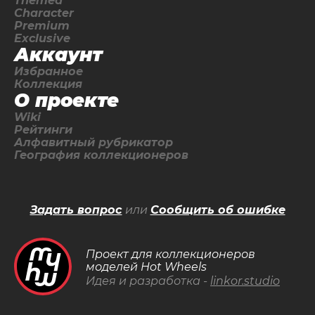
Themed
Character
Premium
Exclusive
Аккаунт
Избранное
Коллекция
О проекте
Wiki
Рейтинги
Алфавитный рубрикатор
География коллекционеров
Задать вопрос
или
Сообщить об ошибке
Проект для коллекционеров
моделей Hot Wheels
Идея и разработка -
linkor.studio