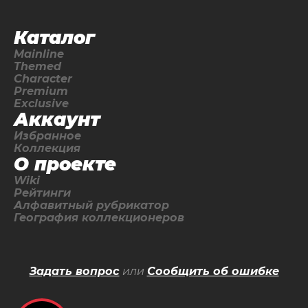
Каталог
Mainline
Themed
Character
Premium
Exclusive
Аккаунт
Избранное
Коллекция
О проекте
Wiki
Рейтинги
Алфавитный рубрикатор
География коллекционеров
Задать вопрос
или
Сообщить об ошибке