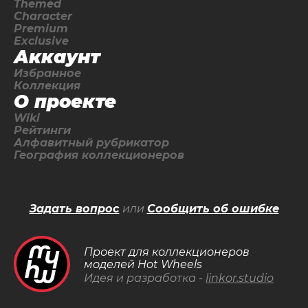
Themed
Character
Premium
Exclusive
Аккаунт
Избранное
Коллекция
О проекте
Wiki
Рейтинги
Алфавитный рубрикатор
География коллекционеров
Задать вопрос
или
Сообщить об ошибке
Проект для коллекционеров
моделей Hot Wheels
Идея и разработка -
linkor.studio