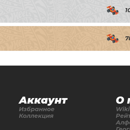
1
7
Аккаунт
О 
Избранное
Wiki
Коллекция
Рей
Алф
Гео