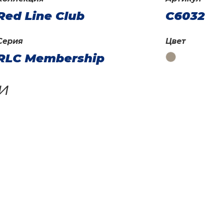
Red Line Club
C6032
Серия
Цвет
RLC Membership
и