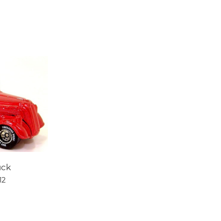
uck
12