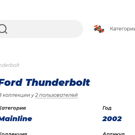
Категори
nderbolt
Ford Thunderbolt
В коллекции у
2 пользователей
Категория
Год
Mainline
2002
Коллекция
Артикул