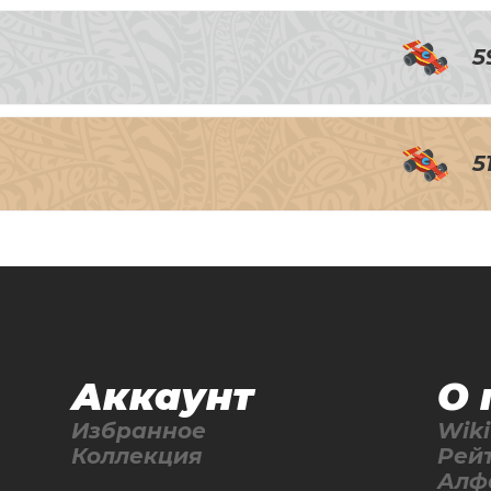
5
5
Аккаунт
О 
Избранное
Wiki
Коллекция
Рей
Алф