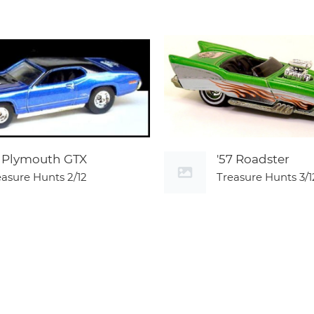
1 Plymouth GTX
'57 Roadster
easure Hunts
2/12
Treasure Hunts
3/1