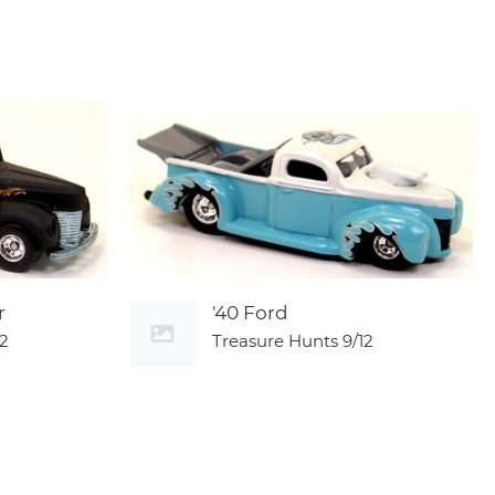
r
'40 Ford
12
Treasure Hunts
9/12