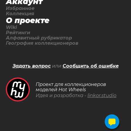
Аккаунт
Избранное
Коллекция
О проекте
Wiki
Рейтинги
Алфавитный рубрикатор
География коллекционеров
Задать вопрос
или
Сообщить об ошибке
Проект для коллекционеров
моделей Hot Wheels
Идея и разработка -
linkor.studio