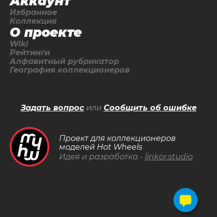
Аккаунт
Избранное
Коллекция
О проекте
Wiki
Рейтинги
Алфавитный рубрикатор
География коллекционеров
Задать вопрос
или
Сообщить об ошибке
Проект для коллекционеров
моделей Hot Wheels
Идея и разработка -
linkor.studio