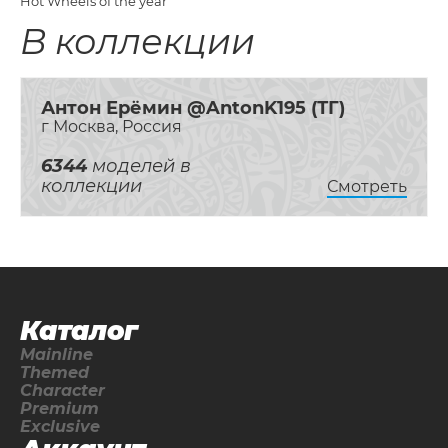
Hot Wheels of the year
В коллекции
Антон Ерёмин @AntonK195 (ТГ)
г Москва, Россия
6344
моделей в
коллекции
Смотреть
Каталог
Mainline
Themed
Character
Premium
Exclusive