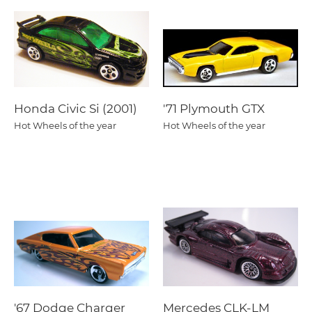
Honda Civic Si (2001)
'71 Plymouth GTX
Hot Wheels of the year
Hot Wheels of the year
'67 Dodge Charger
Mercedes CLK-LM