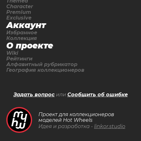
Themed
Character
Premium
Exclusive
Аккаунт
Избранное
Коллекция
О проекте
Wiki
Рейтинги
Алфавитный рубрикатор
География коллекционеров
Задать вопрос
или
Сообщить об ошибке
Проект для коллекционеров
моделей Hot Wheels
Идея и разработка -
linkor.studio