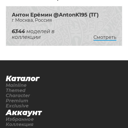
Антон Ерёмин @AntonK195 (ТГ)
г Москва, Россия
6344
моделей в
коллекции
Смотреть
Каталог
Mainline
Themed
Character
Premium
Exclusive
Аккаунт
Избранное
Коллекция