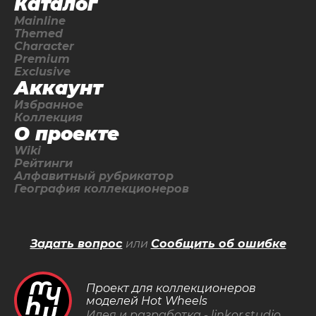
Каталог
Mainline
Themed
Character
Premium
Exclusive
Аккаунт
Избранное
Коллекция
О проекте
Wiki
Рейтинги
Алфавитный рубрикатор
География коллекционеров
Задать вопрос
или
Сообщить об ошибке
Проект для коллекционеров
моделей Hot Wheels
Идея и разработка -
linkor.studio