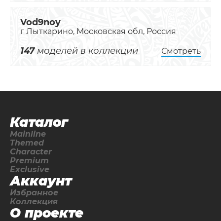
Vod9noy
г Лыткарино, Московская обл, Россия
147
моделей в коллекции
Смотреть
Каталог
Mainline
Themed
Character
Premium
Exclusive
Аккаунт
Избранное
Коллекция
О проекте