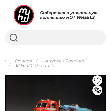
Собери свою уникальную
коллекцию HOT WHEELS
Главная
Hot Wheels Premium
'38 Ford C.O.E. Truck