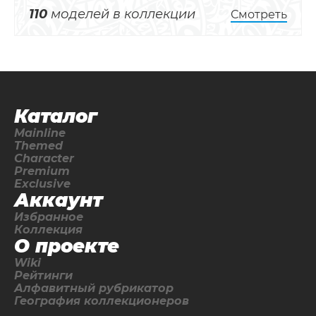
110
моделей в коллекции
Смотреть
Каталог
Mainline
Themed
Character
Premium
Exclusive
Аккаунт
Избранное
Коллекция
О проекте
Wiki
Рейтинги
Алфавитный рубрикатор
География коллекционеров