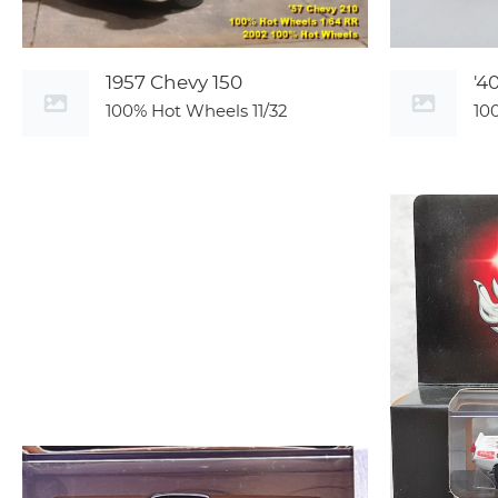
1957 Chevy 150
'4
100% Hot Wheels
11/32
10