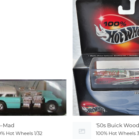
o-Mad
'50s Buick Woo
0% Hot Wheels
1/32
100% Hot Wheels