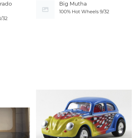
orado
Big Mutha
100% Hot Wheels
9/32
8/32