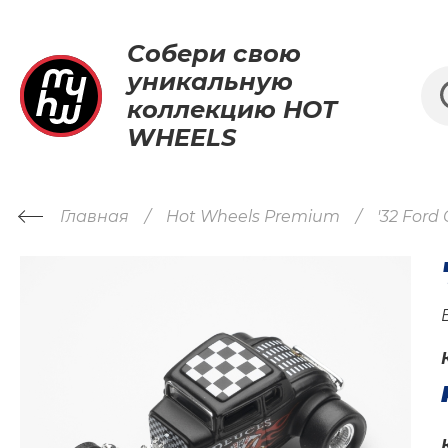
Собери свою
уникальную
коллекцию HOT
WHEELS
Главная
Hot Wheels Premium
'32 Ford