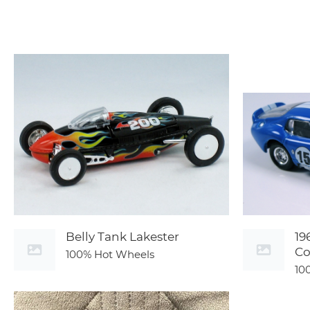
Belly Tank Lakester
19
C
100% Hot Wheels
10