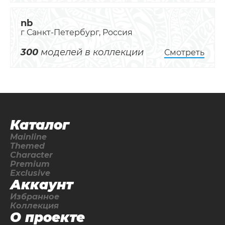
nb
г Санкт-Петербург, Россия
300
моделей в коллекции
Смотреть
Каталог
Mainline
Themed
Character
Premium
Exclusive
Аккаунт
Избранное
Коллекция
О проекте