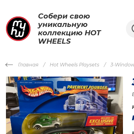
Собери свою
уникальную
коллекцию HOT
WHEELS
Главная
Hot Wheels Playsets
3-Window