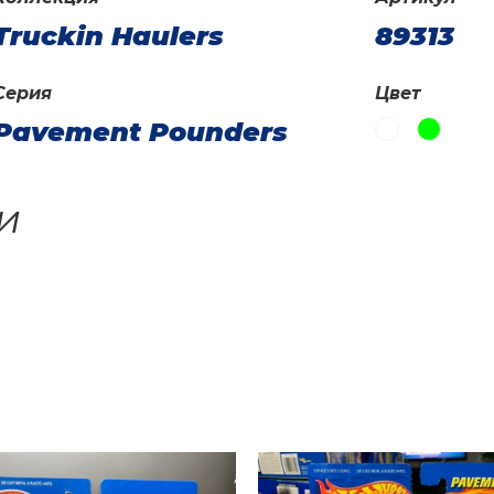
Truckin Haulers
89313
Серия
Цвет
Pavement Pounders
и