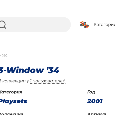
Категори
 '34
3-Window '34
В коллекции у
1 пользователей
Категория
Год
Playsets
2001
Коллекция
Артикул