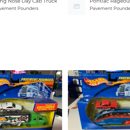
ng Nose Day Cab Truck
Pontiac Rageou
vement Pounders
Pavement Pounde