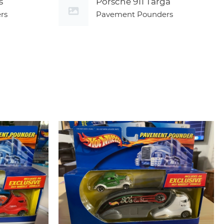
s
Porsche 911 Targa
rs
Pavement Pounders