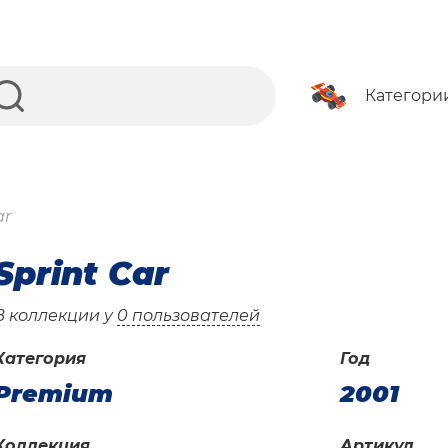
Категори
ar
Sprint Car
В коллекции у
0 пользователей
Категория
Год
Premium
2001
Коллекция
Артикул