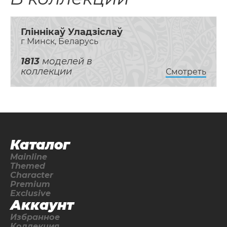
Гліннікаў Уладзіслаў
г Минск, Беларусь
1813
моделей в
коллекции
Смотреть
Каталог
Mainline
Themed
Character
Premium
Exclusive
Аккаунт
Избранное
Коллекция