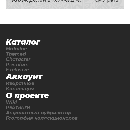
186
моделей в коллекции
Смотреть
Каталог
Mainline
Themed
Character
Premium
Exclusive
Аккаунт
Избранное
Коллекция
О проекте
Wiki
Рейтинги
Алфавитный рубрикатор
География коллекционеров