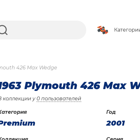
Категори
ymouth 426 Max Wedge
1963 Plymouth 426 Max 
В коллекции у
0 пользователей
Категория
Год
Premium
2001
Коллекция
Серия