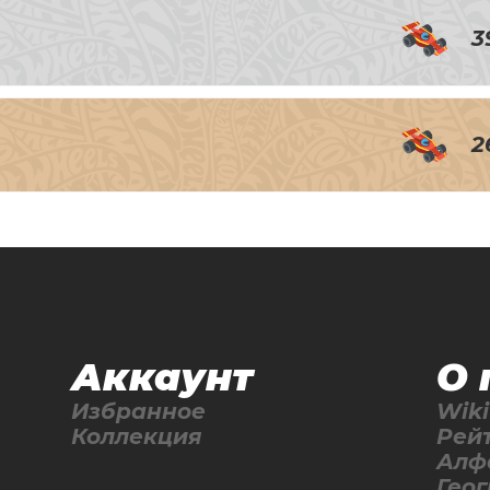
3
2
Аккаунт
О 
Избранное
Wiki
Коллекция
Рей
Алф
Гео