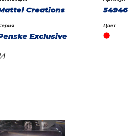
Mattel Creations
54946
Серия
Цвет
Penske Exclusive
и