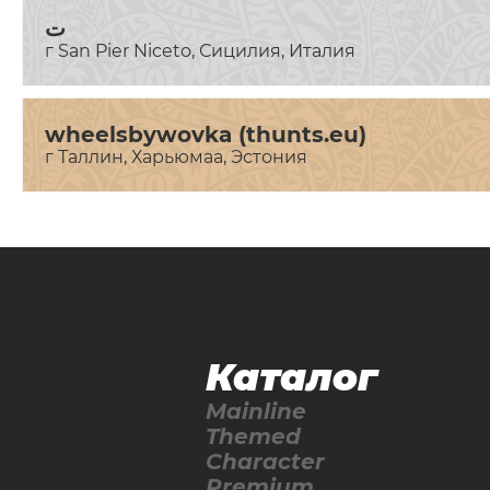
ت
г San Pier Niceto, Сицилия, Италия
wheelsbywovka (thunts.eu)
г Таллин, Харьюмаа, Эстония
Каталог
Mainline
Themed
Character
Premium