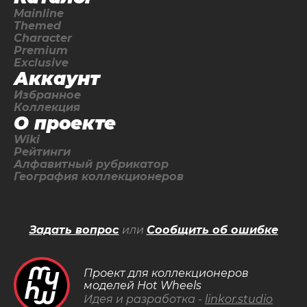
Mainline
Themed
Character
Premium
Exclusive
Аккаунт
Избранное
Коллекция
О проекте
Wiki
Рейтинги
Алфавитный рубрикатор
География коллекционеров
Задать вопрос
или
Сообщить об ошибке
Проект для коллекционеров
моделей Hot Wheels
Идея и разработка -
linkor.studio