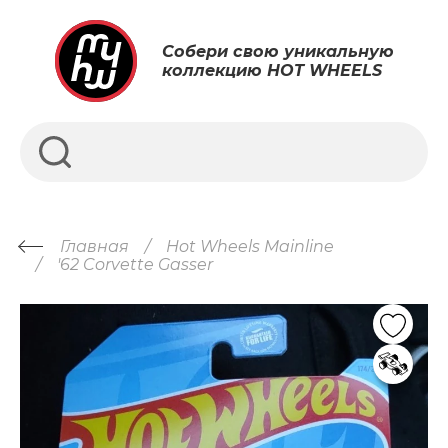
Собери свою уникальную
коллекцию HOT WHEELS
Главная
Hot Wheels Mainline
'62 Corvette Gasser