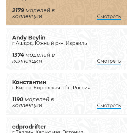
2179
моделей в
коллекции
Смотреть
Andy Beylin
г Ашдод, Южный р-н, Израиль
1374
моделей в
коллекции
Смотреть
Константин
г Киров, Кировская обл, Россия
1190
моделей в
коллекции
Смотреть
edprodrifter
г Таллин, Харьюмаа, Эстония