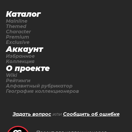
Каталог
Mainline
Themed
Character
Premium
Exclusive
Аккаунт
Избранное
Коллекция
О проекте
Wiki
Рейтинги
Алфавитный рубрикатор
География коллекционеров
Задать вопрос
или
Сообщить об ошибке