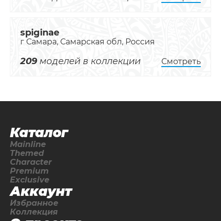
spiginae
г Самара, Самарская обл, Россия
209
моделей в коллекции
Смотреть
Каталог
Mainline
Themed
Character
Premium
Exclusive
Аккаунт
Избранное
Коллекция