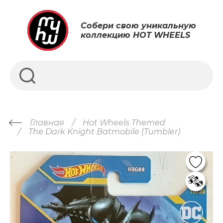
Собери свою уникальную
коллекцию HOT WHEELS
Главная
Hot Wheels Themed
The Dark Knight Batmobile (Tumbler)