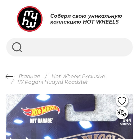
Собери свою уникальную
коллекцию HOT WHEELS
Главная
Hot Wheels Exclusive
'17 Pagani Huayra Roadster