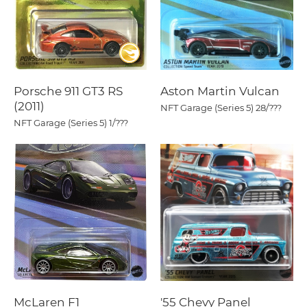
Porsche 911 GT3 RS
Aston Martin Vulcan
(2011)
NFT Garage (Series 5)
28/???
NFT Garage (Series 5)
1/???
McLaren F1
'55 Chevy Panel