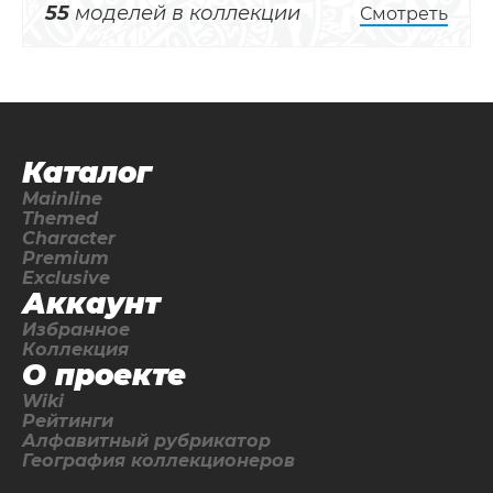
55
моделей в коллекции
Смотреть
Каталог
Mainline
Themed
Character
Premium
Exclusive
Аккаунт
Избранное
Коллекция
О проекте
Wiki
Рейтинги
Алфавитный рубрикатор
География коллекционеров