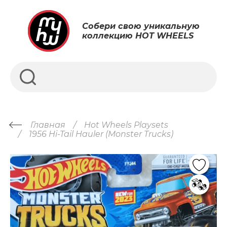
Собери свою уникальную
коллекцию HOT WHEELS
Главная
Hot Wheels Playsets
1956 Hi-Tail Hauler (Monster Trucks)