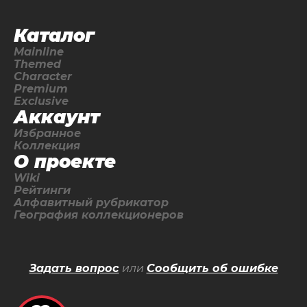
Каталог
Mainline
Themed
Character
Premium
Exclusive
Аккаунт
Избранное
Коллекция
О проекте
Wiki
Рейтинги
Алфавитный рубрикатор
География коллекционеров
Задать вопрос
или
Сообщить об ошибке