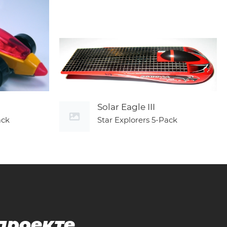
Solar Eagle III
ack
Star Explorers 5-Pack
проекте