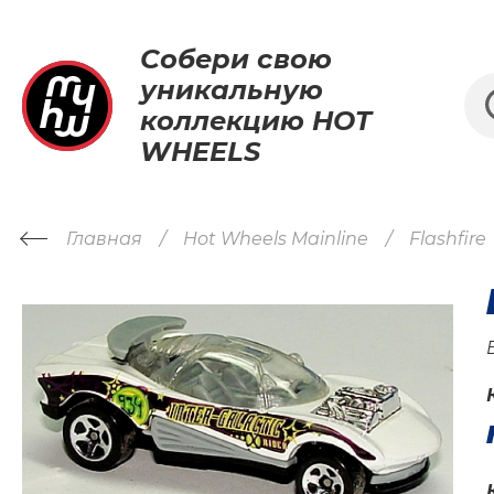
Собери свою
уникальную
коллекцию HOT
WHEELS
Главная
Hot Wheels Mainline
Flashfire