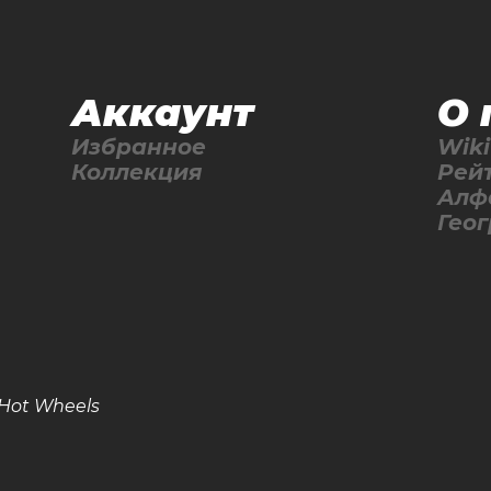
Аккаунт
О 
Избранное
Wiki
Коллекция
Рей
Алф
Гео
Hot Wheels