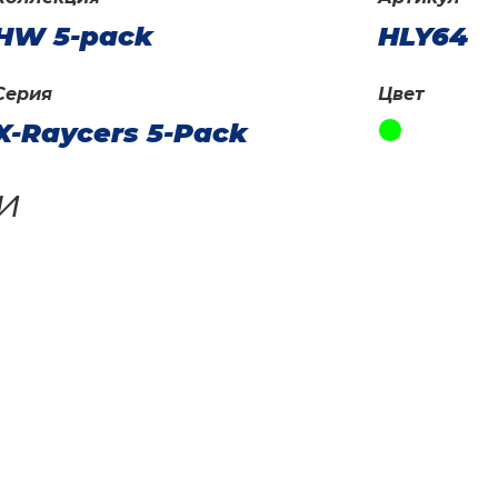
HW 5-pack
HLY64
Серия
Цвет
X-Raycers 5-Pack
и