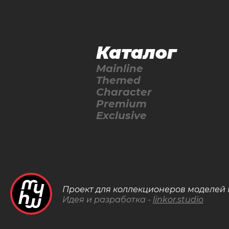
Каталог
Mainline
Themed
Character
Premium
Exclusive
Проект для коллекционеров моделей 
Идея и разработка -
linkor.studio