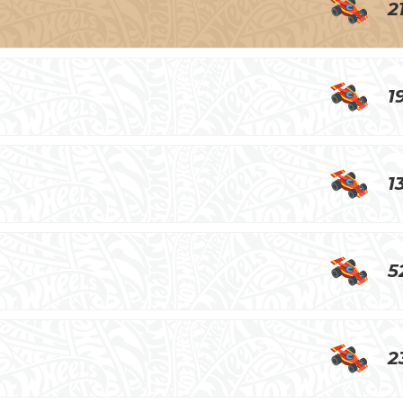
2
1
1
5
2