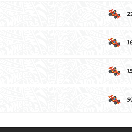
2
1
1
9