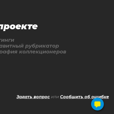
проекте
тинги
авитный рубрикатор
графия коллекционеров
Задать вопрос
или
Сообщить об ошибке