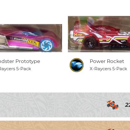
ndster Prototype
Power Rocket
Raycers 5-Pack
X-Raycers 5-Pack
2