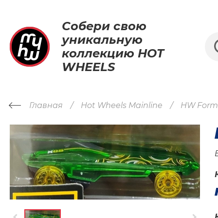
Собери свою
уникальную
коллекцию HOT
WHEELS
Главная
Hot Wheels Mainline
HW Formu