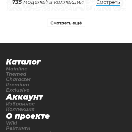
735
моделей в коллекции
Смотреть
Смотреть ещё
Каталог
Mainline
Themed
Character
Premium
Exclusive
Аккаунт
Избранное
Коллекция
О проекте
Wiki
Рейтинги