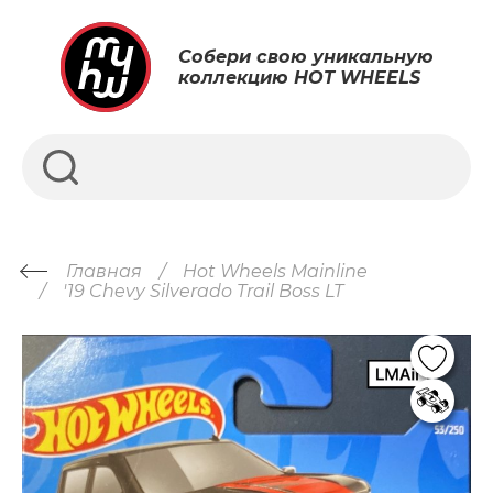
Собери свою уникальную
коллекцию HOT WHEELS
Главная
Hot Wheels Mainline
'19 Chevy Silverado Trail Boss LT