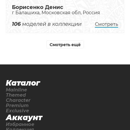
Борисенко Денис
г Балашиха, Московская обл, Россия
106
моделей в коллекции
Смотреть
Смотреть ещё
Каталог
Mainline
Themed
Character
Premium
Exclusive
Аккаунт
Избранное
Коллекция